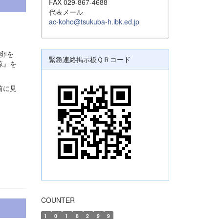
FAX 029-867-4688
代表メール
ac-koho@tsukuba-h.ibk.ed.jp
卵を
緊急連絡掲示板ＱＲコード
涼』を
前に見
COUNTER
1
0
1
8
2
9
9