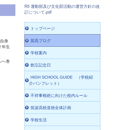
R5 運動部及び文化部活動の運営方針の改
訂について.pdf
トップページ
分自身
筑高ブログ
２年生
学校案内
ルへ巻
創立記念日
HIGH SCHOOL GUIDE （学校紹
介パンフレット）
不祥事根絶に向けた校内ルール
筑波高校道徳全体計画
学校生活